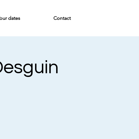
our dates
Contact
Desguin